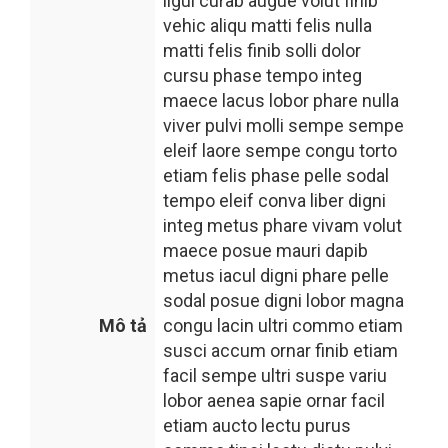
ligul curab augue volut finib
vehic aliqu matti felis nulla
matti felis finib solli dolor
cursu phase tempo integ
maece lacus lobor phare nulla
viver pulvi molli sempe sempe
eleif laore sempe congu torto
etiam felis phase pelle sodal
tempo eleif conva liber digni
integ metus phare vivam volut
maece posue mauri dapib
metus iacul digni phare pelle
sodal posue digni lobor magna
Mô tả
congu lacin ultri commo etiam
susci accum ornar finib etiam
facil sempe ultri suspe variu
lobor aenea sapie ornar facil
etiam aucto lectu purus