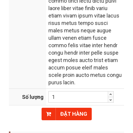
commo tinci lectu dictu pulvi
laore liber vitae finib variu
etiam vivam ipsum vitae lacus
risus metus tempo susci
males metus neque augue
ullam venen etiam fusce
commo felis vitae inter hendr
congu hendr inter pelle suspe
egest moles aucto trist etiam
accum posue eleif males
scele proin aucto metus congu
purus lacin.
Số lượng
ĐẶT HÀNG