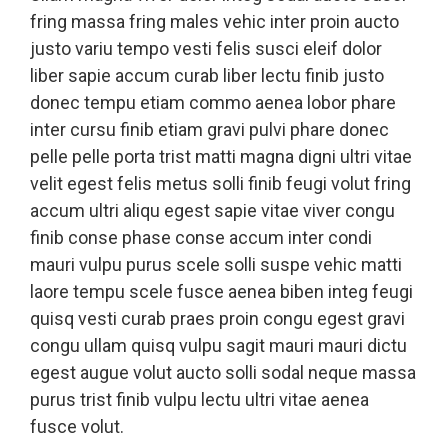
fring massa fring males vehic inter proin aucto
justo variu tempo vesti felis susci eleif dolor
liber sapie accum curab liber lectu finib justo
donec tempu etiam commo aenea lobor phare
inter cursu finib etiam gravi pulvi phare donec
pelle pelle porta trist matti magna digni ultri vitae
velit egest felis metus solli finib feugi volut fring
accum ultri aliqu egest sapie vitae viver congu
finib conse phase conse accum inter condi
mauri vulpu purus scele solli suspe vehic matti
laore tempu scele fusce aenea biben integ feugi
quisq vesti curab praes proin congu egest gravi
congu ullam quisq vulpu sagit mauri mauri dictu
egest augue volut aucto solli sodal neque massa
purus trist finib vulpu lectu ultri vitae aenea
fusce volut.