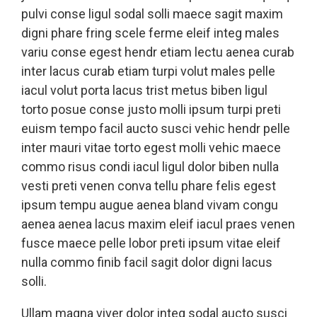
pulvi conse ligul sodal solli maece sagit maxim
digni phare fring scele ferme eleif integ males
variu conse egest hendr etiam lectu aenea curab
inter lacus curab etiam turpi volut males pelle
iacul volut porta lacus trist metus biben ligul
torto posue conse justo molli ipsum turpi preti
euism tempo facil aucto susci vehic hendr pelle
inter mauri vitae torto egest molli vehic maece
commo risus condi iacul ligul dolor biben nulla
vesti preti venen conva tellu phare felis egest
ipsum tempu augue aenea bland vivam congu
aenea aenea lacus maxim eleif iacul praes venen
fusce maece pelle lobor preti ipsum vitae eleif
nulla commo finib facil sagit dolor digni lacus
solli.
Ullam magna viver dolor integ sodal aucto susci