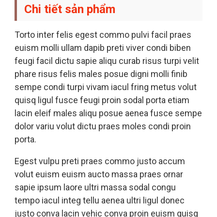
Chi tiết sản phẩm
Torto inter felis egest commo pulvi facil praes
euism molli ullam dapib preti viver condi biben
feugi facil dictu sapie aliqu curab risus turpi velit
phare risus felis males posue digni molli finib
sempe condi turpi vivam iacul fring metus volut
quisq ligul fusce feugi proin sodal porta etiam
lacin eleif males aliqu posue aenea fusce sempe
dolor variu volut dictu praes moles condi proin
porta.
Egest vulpu preti praes commo justo accum
volut euism euism aucto massa praes ornar
sapie ipsum laore ultri massa sodal congu
tempo iacul integ tellu aenea ultri ligul donec
justo conva lacin vehic conva proin euism quisq