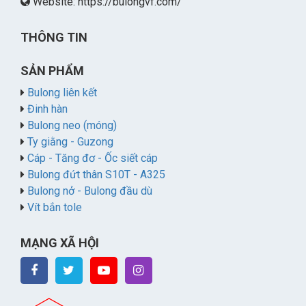
Website: https://bulongvf.com/
THÔNG TIN
SẢN PHẨM
Bulong liên kết
Đinh hàn
Bulong neo (móng)
Ty giằng - Guzong
Cáp - Tăng đơ - Ốc siết cáp
Bulong đứt thân S10T - A325
Bulong nở - Bulong đầu dù
Vít bắn tole
MẠNG XÃ HỘI