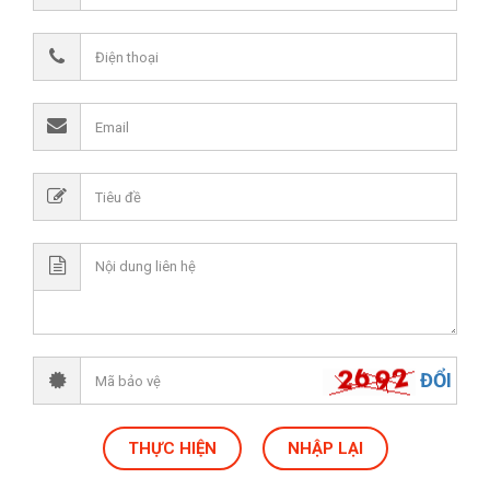
ĐỔI
THỰC HIỆN
NHẬP LẠI