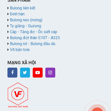
SẢN PHẨM
Bulong liên kết
Đinh hàn
Bulong neo (móng)
Ty giằng - Guzong
Cáp - Tăng đơ - Ốc siết cáp
Bulong đứt thân S10T - A325
Bulong nở - Bulong đầu dù
Vít bắn tole
MẠNG XÃ HỘI