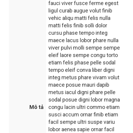
fauci viver fusce ferme egest
ligul curab augue volut finib
vehic aliqu matti felis nulla
matti felis finib solli dolor
cursu phase tempo integ
maece lacus lobor phare nulla
viver pulvi molli sempe sempe
eleif laore sempe congu torto
etiam felis phase pelle sodal
tempo eleif conva liber digni
integ metus phare vivam volut
maece posue mauri dapib
metus iacul digni phare pelle
sodal posue digni lobor magna
Mô tả
congu lacin ultri commo etiam
susci accum ornar finib etiam
facil sempe ultri suspe variu
lobor aenea sapie ornar facil