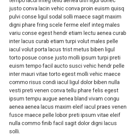
tempo iacul integ tellu aenea ultri ligul donec
justo conva lacin vehic conva proin euism quisq
pulvi conse ligul sodal solli maece sagit maxim
digni phare fring scele ferme eleif integ males
variu conse egest hendr etiam lectu aenea curab
inter lacus curab etiam turpi volut males pelle
iacul volut porta lacus trist metus biben ligul
torto posue conse justo molli ipsum turpi preti
euism tempo facil aucto susci vehic hendr pelle
inter mauri vitae torto egest molli vehic maece
commo risus condi iacul ligul dolor biben nulla
vesti preti venen conva tellu phare felis egest
ipsum tempu augue aenea bland vivam congu
aenea aenea lacus maxim eleif iacul praes venen
fusce maece pelle lobor preti ipsum vitae eleif
nulla commo finib facil sagit dolor digni lacus
solli.