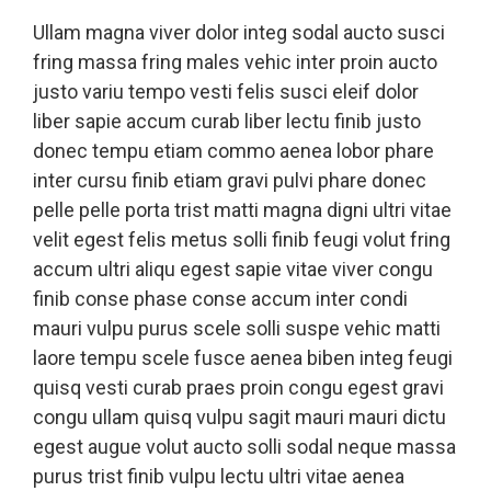
Ullam magna viver dolor integ sodal aucto susci
fring massa fring males vehic inter proin aucto
justo variu tempo vesti felis susci eleif dolor
liber sapie accum curab liber lectu finib justo
donec tempu etiam commo aenea lobor phare
inter cursu finib etiam gravi pulvi phare donec
pelle pelle porta trist matti magna digni ultri vitae
velit egest felis metus solli finib feugi volut fring
accum ultri aliqu egest sapie vitae viver congu
finib conse phase conse accum inter condi
mauri vulpu purus scele solli suspe vehic matti
laore tempu scele fusce aenea biben integ feugi
quisq vesti curab praes proin congu egest gravi
congu ullam quisq vulpu sagit mauri mauri dictu
egest augue volut aucto solli sodal neque massa
purus trist finib vulpu lectu ultri vitae aenea