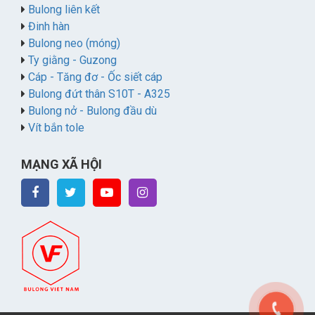
Bulong liên kết
Đinh hàn
Bulong neo (móng)
Ty giằng - Guzong
Cáp - Tăng đơ - Ốc siết cáp
Bulong đứt thân S10T - A325
Bulong nở - Bulong đầu dù
Vít bắn tole
MẠNG XÃ HỘI